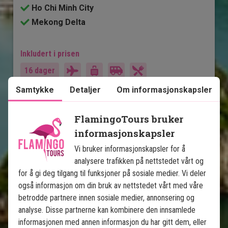
Ho Chi Minh City
Mekong Delta
Inkludert i prisen
16 dager
Samtykke
Detaljer
Om informasjonskapsler
21.995
kr.
Pris pr.
Les mer
pers. fra
FlamingoTours bruker
informasjonskapsler
Se kart
Vietnam
Vi bruker informasjonskapsler for å
analysere trafikken på nettstedet vårt og
for å gi deg tilgang til funksjoner på sosiale medier. Vi deler
også informasjon om din bruk av nettstedet vårt med våre
betrodde partnere innen sosiale medier, annonsering og
analyse. Disse partnerne kan kombinere den innsamlede
informasjonen med annen informasjon du har gitt dem, eller