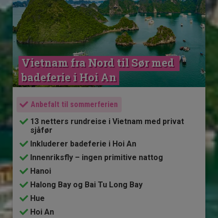
Vietnam fra Nord til Sør med 
badeferie i Hoi An
Anbefalt til sommerferien
13 netters rundreise i Vietnam med privat
sjåfør
Inkluderer badeferie i Hoi An
Innenriksfly – ingen primitive nattog
Hanoi
Halong Bay og Bai Tu Long Bay
Hue
Hoi An