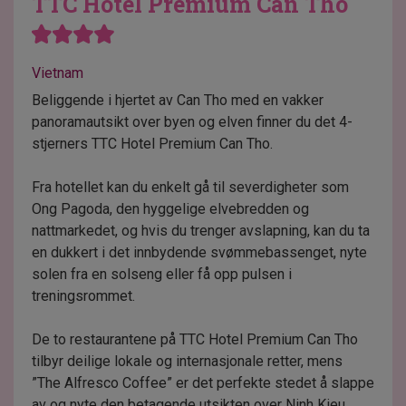
TTC Hotel Premium Can Tho
Vietnam
Beliggende i hjertet av Can Tho med en vakker
panoramautsikt over byen og elven finner du det 4-
stjerners TTC Hotel Premium Can Tho.
Fra hotellet kan du enkelt gå til severdigheter som
Ong Pagoda, den hyggelige elvebredden og
nattmarkedet, og hvis du trenger avslapning, kan du ta
en dukkert i det innbydende svømmebassenget, nyte
solen fra en solseng eller få opp pulsen i
treningsrommet.
De to restaurantene på TTC Hotel Premium Can Tho
tilbyr deilige lokale og internasjonale retter, mens
”The Alfresco Coffee” er det perfekte stedet å slappe
av og nyte den betagende utsikten over Ninh Kieu