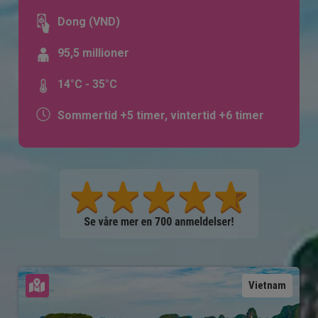
Dong (VND)
95,5 millioner
14°C - 35°C
Sommertid +5 timer, vintertid +6 timer
Se kart
Vietnam