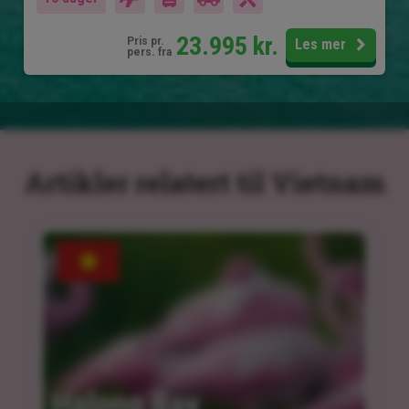
23.995
kr.
Pris pr.
Les mer
pers. fra
Artikler relatert til Vietnam
Halong Bay