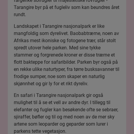
fargerike solfugler til majestetiske rovfugler -
Tarangire byr på et fugleliv som kan beundres året
rundt.
Landskapet i Tarangire nasjonalpark er like
mangfoldig som dyrelivet. Baobabtrærne, noen av
Afrikas mest ikoniske og fotogene trær, står stolt
spredt utover hele parken. Med sine tykke
stammer og forgrenede kroner er disse trærne et
flott bakteppe for safaribilder. Parken byr også på
en rekke ulike naturtyper, fra tørre busksavanner til
frodige sumper, noe som skaper en naturlig
skjønnhet og gir ly for et rikt dyreliv.
En safari i Tarangire nasjonalpark gir også
mulighet til å se et vell av andre dyr. I tillegg til
elefanter og fugler kan besøkende ofte se sebraer,
sjiraffer, bøfler og til og med noen av de mer sky
artene som leoparder og geparder som lurer i
parkens tette vegetasjon.