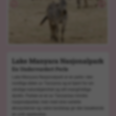
Lake Manyara Nasjonalpark
En Undervurdert Perle
Lake Manyara Nasjonalpark
er en perle i den
nordlige delen av Tanzania og er kjent for sin
utrolige naturskjønnhet og sitt mangfoldige
dyreliv. Parken er en av Tanzanias mindre
nasjonalparker, men med sine varierte
økosystemer og vakre landskap gir den besøkende
en unik opplevelse.