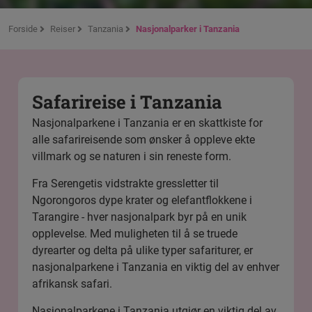
Forside
Reiser
Tanzania
Nasjonalparker i Tanzania
Safarireise i Tanzania
Nasjonalparkene i Tanzania er en skattkiste for
alle safarireisende som ønsker å oppleve ekte
villmark og se naturen i sin reneste form.
Fra
Serengeti
s vidstrakte gressletter til
Ngorongoro
s dype krater og elefantflokkene i
Tarangire
- hver nasjonalpark byr på en unik
opplevelse. Med muligheten til å se truede
dyrearter og delta på ulike typer safariturer, er
nasjonalparkene i Tanzania en viktig del av enhver
afrikansk safari.
Nasjonalparkene i Tanzania utgjør en viktig del av