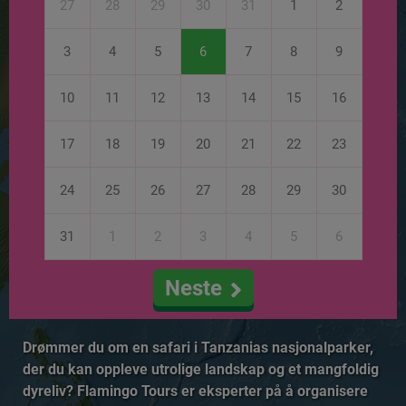
27
28
29
30
31
1
2
3
4
5
6
7
8
9
10
11
12
13
14
15
16
17
18
19
20
21
22
23
24
25
26
27
28
29
30
31
1
2
3
4
5
6
Neste
Drømmer du om en safari i Tanzanias nasjonalparker,
der du kan oppleve utrolige landskap og et mangfoldig
dyreliv? Flamingo Tours er eksperter på å organisere