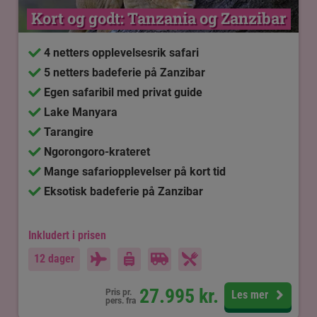
Kort og godt: Tanzania og Zanzibar
4 netters opplevelsesrik safari
5 netters badeferie på Zanzibar
Egen safaribil med privat guide
Lake Manyara
Tarangire
Ngorongoro-krateret
Mange safariopplevelser på kort tid
Eksotisk badeferie på Zanzibar
Inkludert i prisen
12 dager
27.995
kr.
Pris pr.
Les mer
pers. fra