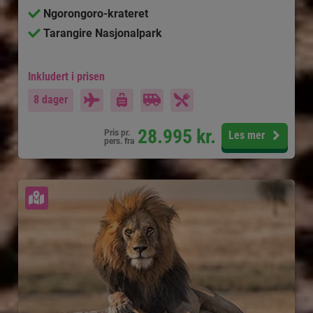
Ngorongoro-krateret
Tarangire Nasjonalpark
Inkludert i prisen
8 dager
28.995
kr.
Pris pr.
Les mer
pers. fra
Se kart