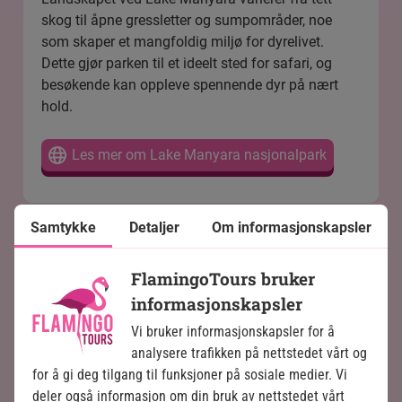
skog til åpne gressletter og sumpområder, noe
som skaper et mangfoldig miljø for dyrelivet.
Dette gjør parken til et ideelt sted for safari, og
besøkende kan oppleve spennende dyr på nært
hold.
Les mer om Lake Manyara nasjonalpark
Samtykke
Detaljer
Om informasjonskapsler
Ngorongoro-krateret
FlamingoTours bruker
informasjonskapsler
Naturens underverk
Vi bruker informasjonskapsler for å
Ngorongoro-krateret
ligger i den nordlige delen av
analysere trafikken på nettstedet vårt og
Tanzania, i Ngorongoro Conservation Area.
for å gi deg tilgang til funksjoner på sosiale medier. Vi
Krateret er egentlig en stor kaldera som ble skapt
deler også informasjon om din bruk av nettstedet vårt
av en enorm vulkansk eksplosjon for rundt 2,5