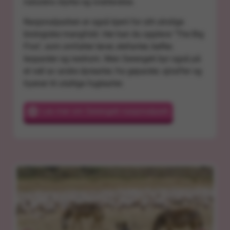
naturens styrke og overlevelse.
Nasjonalparken er også kjent for sitt utrolige
biologiske mangfold. Her kan du oppleve "The Big
Five", som omfatter løver, elefanter, bøfler,
leoparder og neshorn. Men Serengeti byr også på
et vell av andre dyrearter, fra geparder, sjiraffer og
hyener til utallige fuglearter.
Les mer om Serengeti nasjonalpark