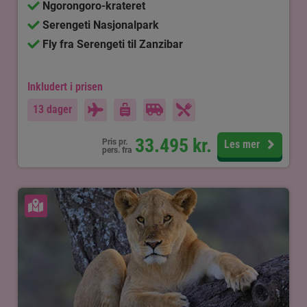
Ngorongoro-krateret
Serengeti Nasjonalpark
Fly fra Serengeti til Zanzibar
Inkludert i prisen
13 dager
33.495
kr.
Pris pr.
Les mer
pers. fra
Se kart