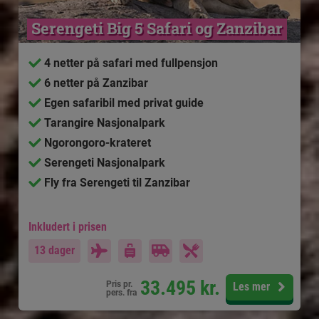
Serengeti Big 5 Safari og Zanzibar
4 netter på safari med fullpensjon
6 netter på Zanzibar
Egen safaribil med privat guide
Tarangire Nasjonalpark
Ngorongoro-krateret
Serengeti Nasjonalpark
Fly fra Serengeti til Zanzibar
Inkludert i prisen
13 dager
33.495
kr.
Pris pr.
Les mer
pers. fra