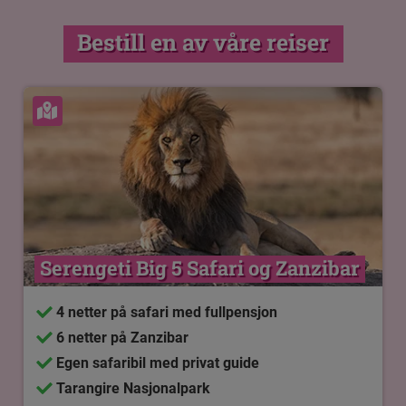
Bestill en av våre reiser
Se kart
Serengeti Big 5 Safari og Zanzibar
4 netter på safari med fullpensjon
6 netter på Zanzibar
Egen safaribil med privat guide
Tarangire Nasjonalpark