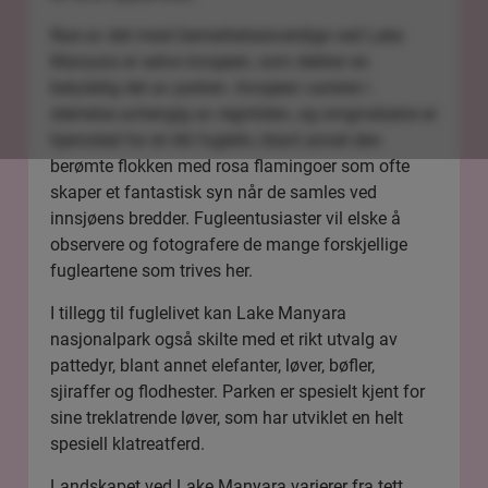
Noe av det mest bemerkelsesverdige ved Lake
Manyara er selve innsjøen, som dekker en
betydelig del av parken. Innsjøen varierer i
størrelse avhengig av regntiden, og omgivelsene er
hjemsted for et rikt fugleliv, blant annet den
berømte flokken med rosa flamingoer som ofte
skaper et fantastisk syn når de samles ved
innsjøens bredder. Fugleentusiaster vil elske å
observere og fotografere de mange forskjellige
fugleartene som trives her.
I tillegg til fuglelivet kan Lake Manyara
nasjonalpark også skilte med et rikt utvalg av
pattedyr, blant annet elefanter, løver, bøfler,
sjiraffer og flodhester. Parken er spesielt kjent for
sine treklatrende løver, som har utviklet en helt
spesiell klatreatferd.
Landskapet ved Lake Manyara varierer fra tett