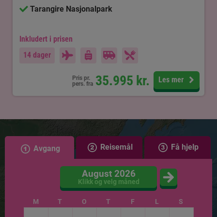
Tarangire Nasjonalpark
Inkludert i prisen
14 dager
35.995
kr.
Pris pr.
Les mer
pers. fra
Reisemål
Få hjelp
Avgang
August 2026
Klikk og velg måned
M
T
O
T
F
L
S