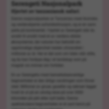
Serengeti Nasjonalpark
Hjertet av tanzaniansk safari
Denne nasjonalparken er Tanzanias mest ikoniske
og verdenskjente safaridestinasjon, og er en sann
perle på kontinentet. I hjertet av
Serengeti
står du
ansikt til ansikt med et av verdens eldste
økosystemer, der naturen har beholdt sin
opprinnelige skjønnhet nesten uforandret i
millioner av år. Her er det som om tiden står stille,
og du kan fordype deg i et landskap som på
magisk vis minner om fortiden.
En av Serengetis mest bemerkelsesverdige
begivenheter er den årlige vandringen som finner
sted. Millioner av gnuer, gaseller og sebraer legger
hvert år ut på en utrolig reise på over 3000
kilometer på jakt etter nytt beite. Denne
spektakulære begivenheten er et sant bevis på