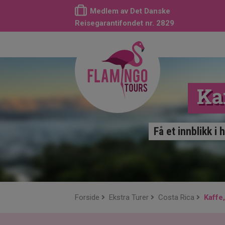
Medlem av Det Danske
Reisegarantifondet nr. 2829
Ka
Få et innblikk i
Forside
Ekstra Turer
Costa Rica
Kaffe