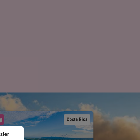
Se kart
Costa Rica
sler