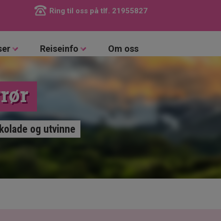
Ring til oss på tlf.
21955827
ser
Reiseinfo
Om oss
rør
okolade og utvinne