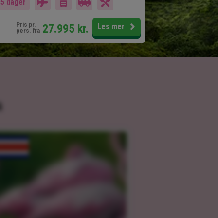
15 dager
Pris pr.
27.995
kr.
Les mer
pers. fra
a