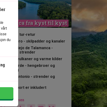
ler
osta Rica fra kyst til kyst
ale
 vårt
isse
13 netter tur-retur
sjon du
Tortuguero - skilpadder og kanaler
Puerto Viejo de Talamanca -
karibiske strender
Arenal - vulkaner og varme kilder
ing
Monteverde - hengebroer og
tåkeskog
Manuel Antonio - strender og
korallrev
All transport er inkludert
kludert i prisen