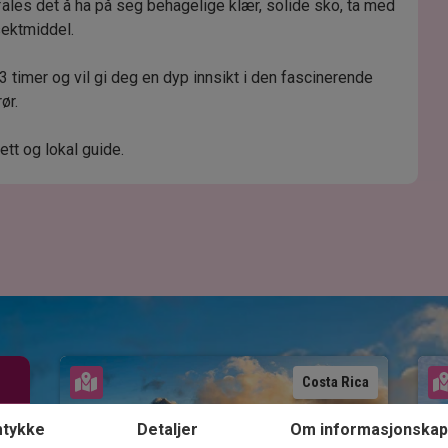
ales det å ha på seg behagelige klær, solide sko, ta med
sektmiddel.
3 timer og vil gi deg en dyp innsikt i den fascinerende
ør.
ett og lokal guide.
Se kart
Costa Rica
tykke
Detaljer
Om informasjonskap