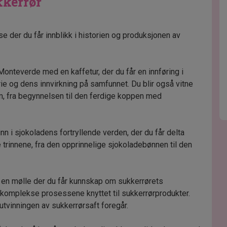
kkerrør
e der du får innblikk i historien og produksjonen av
onteverde med en kaffetur, der du får en innføring i
ie og dens innvirkning på samfunnet. Du blir også vitne
om, fra begynnelsen til den ferdige koppen med
inn i sjokoladens fortryllende verden, der du får delta
 trinnene, fra den opprinnelige sjokoladebønnen til den
l en mølle der du får kunnskap om sukkerrørets
 komplekse prosessene knyttet til sukkerrørprodukter.
utvinningen av sukkerrørsaft foregår.