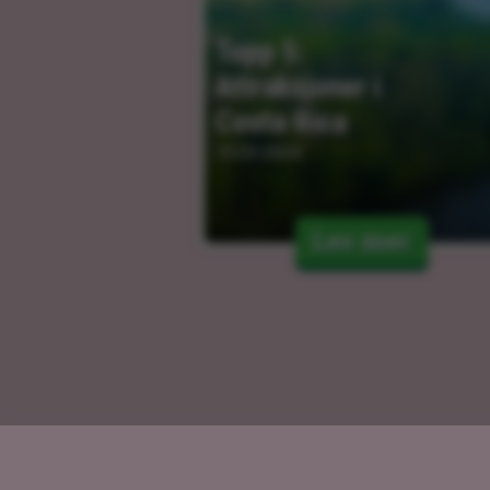
Topp 5: 
Attraksjoner i 
Costa Rica
13.03.2024
Les mer