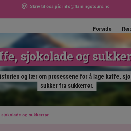
Skriv til oss på:
info@flamingotours.no
Forside
Rei
ffe, sjokolade og sukker
 historien og lær om prosessene for å lage kaffe, sj
sukker fra sukkerrør.
, sjokolade og sukkerrør