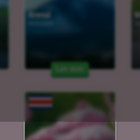
Arenal
M
09.04.2024
10
Les mer