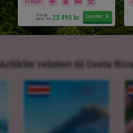
13 dager
Pris pr.
23.495
kr.
Les mer
pers. fra
Artikler relatert til Costa Ric