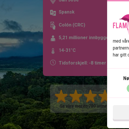
Spansk
Colón (CRC)
5,21 millioner innbyggere
med våre
partner
14-31°C
har gitt
Tidsforskjell: -8 timer
Nø