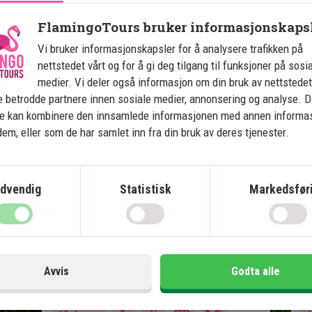
FlamingoTours bruker informasjonskaps
Vi bruker informasjonskapsler for å analysere trafikken på
Costa Ricas høydepunkter
C
nettstedet vårt og for å gi deg tilgang til funksjoner på sosi
medier. Vi deler også informasjon om din bruk av nettstedet
 betrodde partnere innen sosiale medier, annonsering og analyse. D
7 netter tur-retur
ne kan kombinere den innsamlede informasjonen med annen informa
4 overnattinger på stranden
 dem, eller som de har samlet inn fra din bruk av deres tjenester.
Vandring og varme kilder i Arenal
Hengebroer og tåkeskog i
Monteverde
dvendig
Statistisk
Markedsfør
Strender og korallrev i Manuel
Antonio
Mange aktivitetsmuligheter
All transport inkludert
Avvis
Godta alle
Inkludert i prisen
In