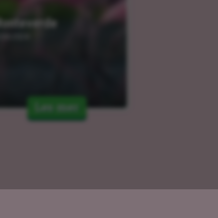
onteverde
.04.2024
Les mer