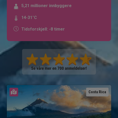
5,21 millioner innbyggere
14-31°C
Tidsforskjell: -8 timer
Se kart
Costa Rica