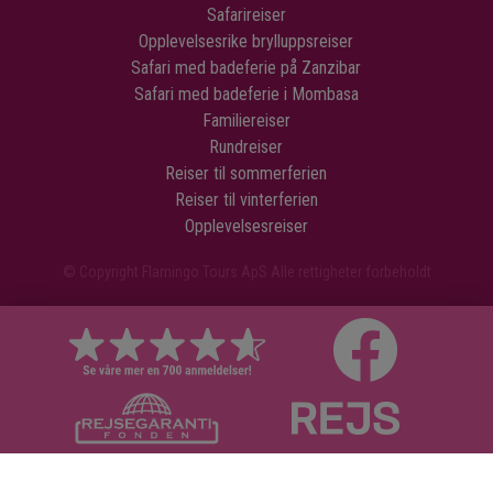
Safarireiser
Opplevelsesrike brylluppsreiser
Safari med badeferie på Zanzibar
Safari med badeferie i Mombasa
Familiereiser
Rundreiser
Reiser til sommerferien
Reiser til vinterferien
Opplevelsesreiser
© Copyright Flamingo Tours ApS Alle rettigheter forbeholdt