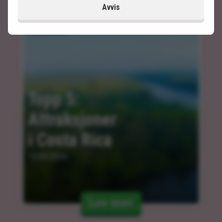
Avvis
Topp 5: 
Attraksjoner 
i Costa Rica
13.03.2024
Les mer