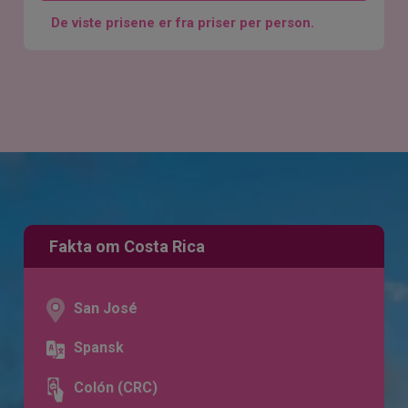
De viste prisene er fra priser per person.
Fakta om Costa Rica
San José
Spansk
Colón (CRC)