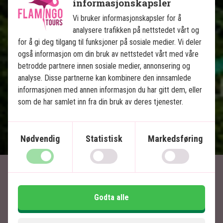
informasjonskapsler
Arenal - vulkaner og varme kilder
Vi bruker informasjonskapsler for å
Monteverde - hengebroer og tåkeskog
analysere trafikken på nettstedet vårt og
Manuel Antonio - strender og korallrev
for å gi deg tilgang til funksjoner på sosiale medier. Vi deler
All transport er inkludert
også informasjon om din bruk av nettstedet vårt med våre
betrodde partnere innen sosiale medier, annonsering og
analyse. Disse partnerne kan kombinere den innsamlede
Inkludert i prisen
informasjonen med annen informasjon du har gitt dem, eller
15 dager
som de har samlet inn fra din bruk av deres tjenester.
27.995
kr.
Pris pr.
Les mer
pers. fra
Nødvendig
Statistisk
Markedsføring
Artikler relatert til Costa
Rica
Godta alle