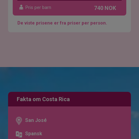
Pris per barn
740 NOK
De viste prisene er fra priser per person.
Fakta om Costa Rica
San José
Spansk