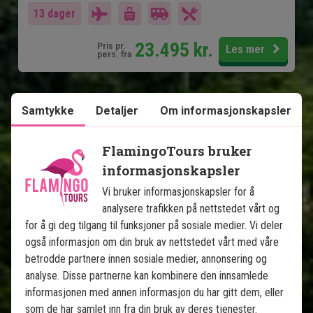
13 dager
23.495
kr.
Pris pr.
Les mer
pers. fra
Samtykke
Detaljer
Om informasjonskapsler
Se kart
Costa Rica
FlamingoTours bruker
informasjonskapsler
Vi bruker informasjonskapsler for å
analysere trafikken på nettstedet vårt og
for å gi deg tilgang til funksjoner på sosiale medier. Vi deler
også informasjon om din bruk av nettstedet vårt med våre
Costa Rica fra kyst til kyst
betrodde partnere innen sosiale medier, annonsering og
analyse. Disse partnerne kan kombinere den innsamlede
13 netter tur-retur
informasjonen med annen informasjon du har gitt dem, eller
Tortuguero - skilpadder og kanaler
som de har samlet inn fra din bruk av deres tjenester.