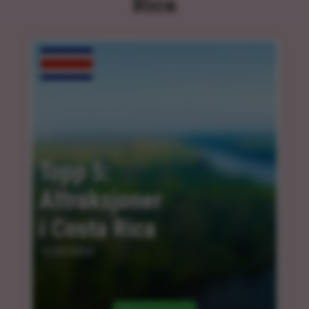
Rica
Topp 5: 
Attraksjoner 
i Costa Rica
13.03.2024