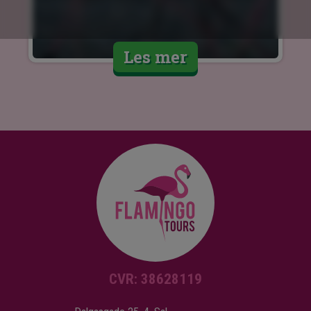
Les mer
CVR: 38628119