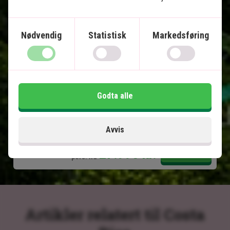
Puerto Viejo de Talamanca - karibiske
strender
Arenal - vulkaner og varme kilder
Nødvendig
Statistisk
Markedsføring
Monteverde - hengebroer og tåkeskog
Manuel Antonio - strender og korallrev
All transport er inkludert
Godta alle
Inkludert i prisen
15 dager
Avvis
27.995
kr.
Pris pr.
Les mer
pers. fra
Artikler relatert til Costa