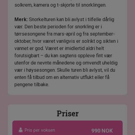
solkrem, kamera og t-skjorte til snorklingen.
Merk:
Snorkelturen kan bli avlyst i tilfelle dårlig
vær. Den beste perioden for snorkling er i
tørrsesongene fra mars-april og fra september-
oktober, hvor været vanligvis er solrikt og sikten i
vannet er god. Været er imidlertid aldri helt
forutsigbart – du kan sagtens oppleve fint vær
utenfor de nevnte månedene og omvendt uheldig
vær i høysesongen. Skulle turen bli avlyst, vil du
enten få tilbud om en alternativ utflukt eller få
pengene tilbake.
Priser
Pris per voksen
990 NOK