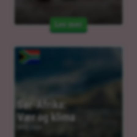
Les mer
Sør-Afrika: 
Vær og klima
30.01.2024