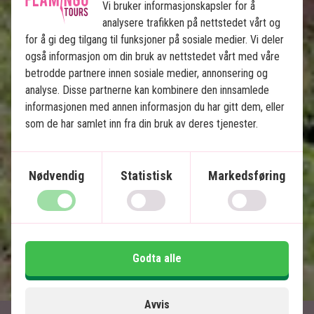
Vi bruker informasjonskapsler for å
5 netter på Lamai Safari Lodges med
analysere trafikken på nettstedet vårt og
fullpensjon
for å gi deg tilgang til funksjoner på sosiale medier. Vi deler
5 netter på Zanzibar på 4-stjernet hotell
også informasjon om din bruk av nettstedet vårt med våre
Game Drives i Lamai Safaris private "Big
betrodde partnere innen sosiale medier, annonsering og
Five"-område
analyse. Disse partnerne kan kombinere den innsamlede
Piknik og game drive ved Oliphant River
informasjonen med annen informasjon du har gitt dem, eller
Avslapping og eventyr på Zanzibar
som de har samlet inn fra din bruk av deres tjenester.
Prisvinnende lodge – Travellers Choice 2023
og 2024
Nødvendig
Statistisk
Markedsføring
Inkludert i prisen
14 dager
32.995
kr.
Pris pr.
Les mer
Godta alle
pers. fra
Avvis