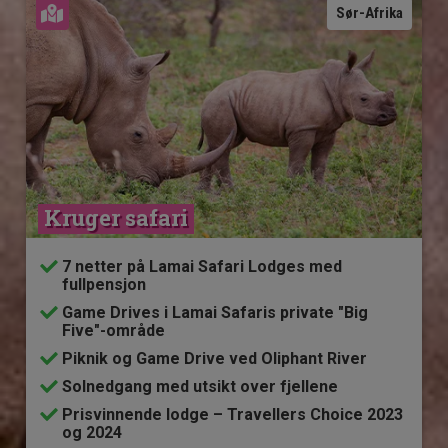
Se kart
Sør-Afrika
Kruger safari
7 netter på Lamai Safari Lodges med
fullpensjon
Game Drives i Lamai Safaris private "Big
Five"-område
Piknik og Game Drive ved Oliphant River
Solnedgang med utsikt over fjellene
Prisvinnende lodge – Travellers Choice 2023
og 2024