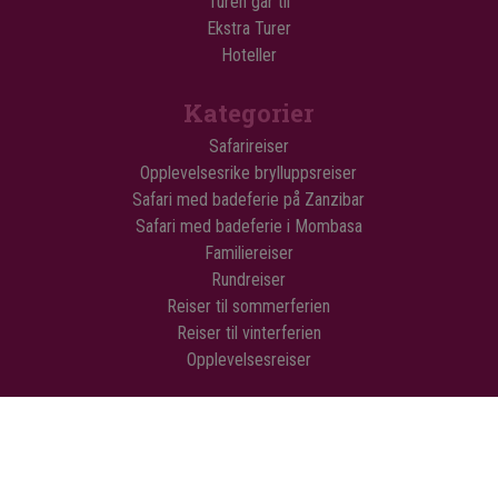
Turen går til
Ekstra Turer
Hoteller
Kategorier
Safarireiser
Opplevelsesrike brylluppsreiser
Safari med badeferie på Zanzibar
Safari med badeferie i Mombasa
Familiereiser
Rundreiser
Reiser til sommerferien
Reiser til vinterferien
Opplevelsesreiser
© Copyright Flamingo Tours ApS Alle rettigheter forbeholdt