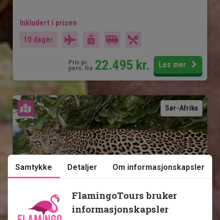
Inkludert i prisen
10 dager
22.495
kr.
Pris pr.
Les mer
pers. fra
Se kart
Sør-Afrika
Samtykke
Detaljer
Om informasjonskapsler
FlamingoTours bruker
Kruger safari og Zanzibar
informasjonskapsler