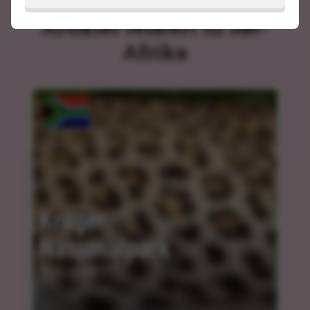
Artikler relatert til Sør-
Afrika
Kruger 
Nasjonalpark
10.01.2024