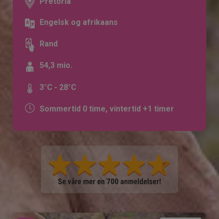
Pretoria
Engelsk og afrikaans
Rand
54,3 mio.
3°C - 28°C
Sommertid 0 time, vintertid +1 timer