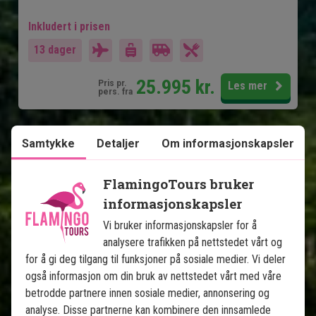
Inkludert i prisen
13 dager
25.995
kr.
Pris pr.
Les mer
pers. fra
Samtykke
Detaljer
Om informasjonskapsler
Se kart
Costa Rica
FlamingoTours bruker
informasjonskapsler
Vi bruker informasjonskapsler for å
analysere trafikken på nettstedet vårt og
for å gi deg tilgang til funksjoner på sosiale medier. Vi deler
også informasjon om din bruk av nettstedet vårt med våre
Costa Rica fra kyst til kyst
betrodde partnere innen sosiale medier, annonsering og
analyse. Disse partnerne kan kombinere den innsamlede