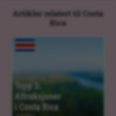
Artikler relatert til Costa
Rica
Topp 5: 
Attraksjoner 
i Costa Rica
13.03.2024