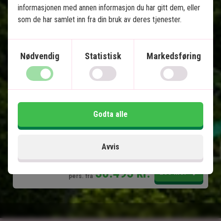
informasjonen med annen informasjon du har gitt dem, eller
13 netter tur-retur
som de har samlet inn fra din bruk av deres tjenester.
Tortuguero - skilpadder og kanaler
Puerto Viejo de Talamanca - karibiske
strender
Nødvendig
Statistisk
Markedsføring
Arenal - vulkaner og varme kilder
Monteverde - hengebroer og tåkeskog
Manuel Antonio - strender og korallrev
All transport er inkludert
Godta alle
Inkludert i prisen
Avvis
15 dager
30.495
kr.
Pris pr.
Les mer
pers. fra