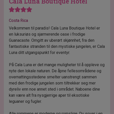
Cala Luna Boutique Hotel
Costa Rica
Velkommen til paradis! Cala Luna Boutique Hotel er
en luksuriøs og sjarmerende oase i frodige
Guanacaste. Omgitt av uberørt skjønnhet, fra den
fantastiske stranden til den mystiske jungelen, er Cala
Luna ditt utgangspunkt for eventyr.
På Cala Luna er det mange muligheter til å oppleve og
nyte den lokale naturen. De åpne fellesområdene og
overnattingsstedene smelter uanstrengt sammen
med den frodige jungelen som tiltrekker seg mer
dyreliv enn noe annet sted i området. Naboene dine
kan være alt fra nysgjerrige aper til eksotiske
leguaner og fugler.
Alle rommene er moderne og romslige. Du sover i en