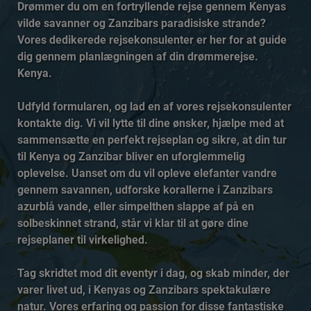
Drømmer du om en fortryllende rejse gennem Kenyas
vilde savanner og Zanzibars paradisiske strande?
Vores dedikerede rejsekonsulenter er her for at guide
dig gennem planlægningen af din drømmerejse.
Kenya.
Udfyld formularen, og lad en af vores rejsekonsulenter
kontakte dig. Vi vil lytte til dine ønsker, hjælpe med at
sammensætte en perfekt rejseplan og sikre, at din tur
til Kenya og Zanzibar bliver en uforglemmelig
oplevelse. Uanset om du vil opleve elefanter vandre
gennem savannen, udforske korallerne i Zanzibars
azurblå vande, eller simpelthen slappe af på en
solbeskinnet strand, står vi klar til at gøre dine
rejseplaner til virkelighed.
Tag skridtet mod dit eventyr i dag, og skab minder, der
varer livet ud, i Kenyas og Zanzibars spektakulære
natur. Vores erfaring og passion for disse fantastiske