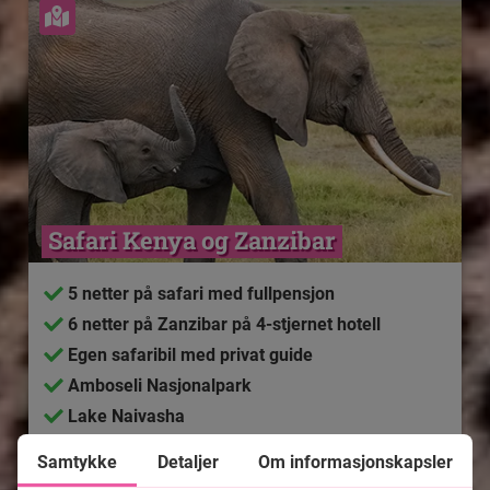
Se kart
Safari Kenya og Zanzibar
5 netter på safari med fullpensjon
6 netter på Zanzibar på 4-stjernet hotell
Egen safaribil med privat guide
Amboseli Nasjonalpark
Lake Naivasha
Masai Mara-reservatet
Samtykke
Detaljer
Om informasjonskapsler