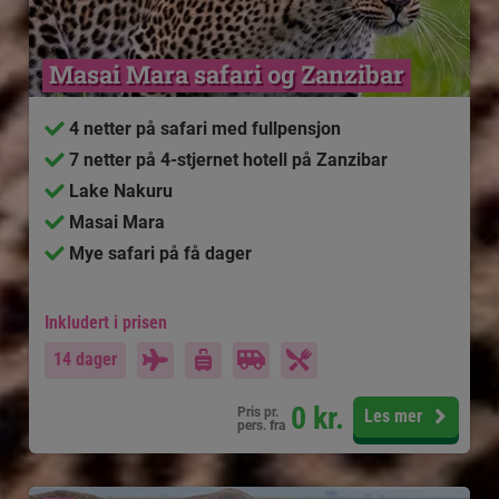
Masai Mara safari og Zanzibar
4 netter på safari med fullpensjon
7 netter på 4-stjernet hotell på Zanzibar
Lake Nakuru
Masai Mara
Mye safari på få dager
Inkludert i prisen
14 dager
0
kr.
Pris pr.
Les mer
pers. fra