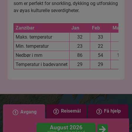
som er perfekt for snorkling, dykking og utforsking
av øyas kulturelle severdigheter.
Zanzibar
Jan
Feb
Mar
Maks. temperatur
32
33
32
Min. temperatur
23
22
22
Nedbør i mm
86
54
150
Temperatur i badevannet
29
29
29
Reisemål
Få hjelp
Avgang
August 2026