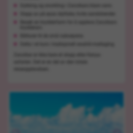
Dykking og snorkling i Zanzibars klare vann.
Slapp av på øyas idylliske, hvite sandstrender.
Besøk en krydderfarm for å oppleve Zanzibars
krydderarv.
Båtturer til de små naboøyene.
Delta i et kurs i tradisjonell swahili-matlaging.
Zanzibar er ikke bare et stopp etter Kenya-
safarien. Det er en del av den totale
reiseopplevelsen.