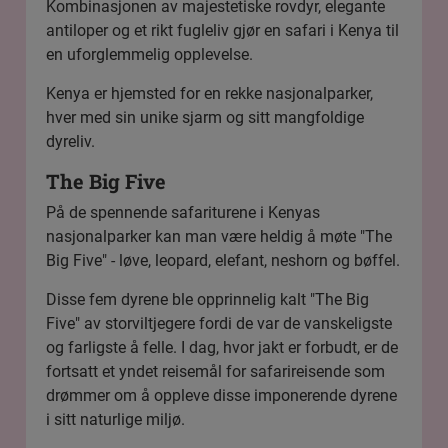
Kombinasjonen av majestetiske rovdyr, elegante
antiloper og et rikt fugleliv gjør en safari i Kenya til
en uforglemmelig opplevelse.
Kenya er hjemsted for en rekke nasjonalparker,
hver med sin unike sjarm og sitt mangfoldige
dyreliv.
The Big Five
På de spennende safariturene i Kenyas
nasjonalparker kan man være heldig å møte "The
Big Five" - løve, leopard, elefant, neshorn og bøffel.
Disse fem dyrene ble opprinnelig kalt "The Big
Five" av storviltjegere fordi de var de vanskeligste
og farligste å felle. I dag, hvor jakt er forbudt, er de
fortsatt et yndet reisemål for safarireisende som
drømmer om å oppleve disse imponerende dyrene
i sitt naturlige miljø.