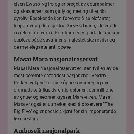
elven Ewaso Ng'iro og er preget av doumpalmer
og akasietrær, som gir ly og næring til et rikt
dyreliv. Besøkende kan forvente å se elefanter,
leoparder og den sjeldne Grevysebraen, i tillegg til
en rekke fuglearter. Samburu er en park der du kan
oppleve både savannens majestetiske rovdyr og
de mer elegante antilopene.
Masai Mara nasjonalreservat
Masai Mara Nasjonalreservat
er uten tvil en av de
mest berømte safaridestinasjonene i verden.
Parken er kjent for sine åpne savanner og den
dramatiske årlige dyremigrasjonen, der millioner
av gnuer og sebraer krysser Mara-elven. Masai
Mara er også et utmerket sted å observere "The
Big Five" og er spesielt kjent for sin imponerende
løvebestand.
Amboseli nasjonalpark