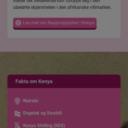
steder der besøkende kan fordype seg i den
uberørte skjønnheten i den afrikanske villmarken.
Les mer om Nasjonalparker i Kenya
Fakta om Kenya
Nairobi
Engelsk og Swahili
Kenya Shilling (KES)