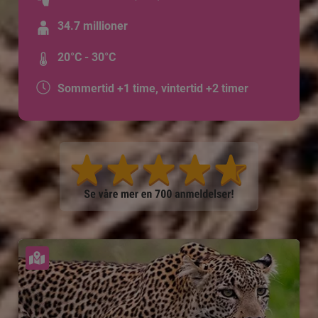
34.7 millioner
20°C - 30°C
Sommertid +1 time, vintertid +2 timer
Se kart