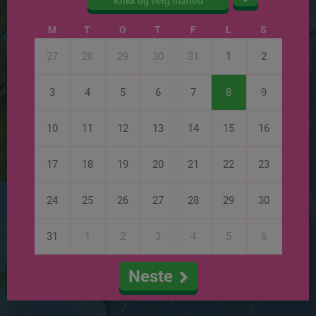
Klikk og velg måned
M
T
O
T
F
L
S
27
28
29
30
31
1
2
3
4
5
6
7
8
9
10
11
12
13
14
15
16
17
18
19
20
21
22
23
24
25
26
27
28
29
30
31
1
2
3
4
5
6
Neste