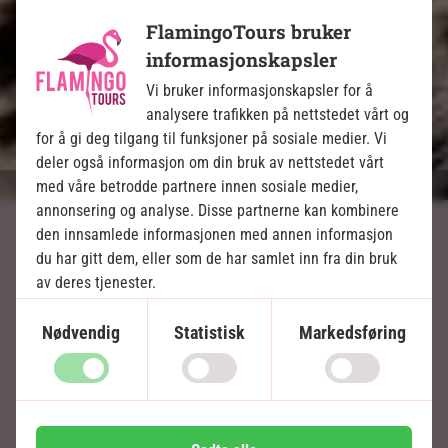
Inkludert i prisen
FlamingoTours bruker
14 dager
informasjonskapsler
Vi bruker informasjonskapsler for å
30.995
kr.
Pris pr.
Les mer
analysere trafikken på nettstedet vårt og
pers. fra
for å gi deg tilgang til funksjoner på sosiale medier. Vi
deler også informasjon om din bruk av nettstedet vårt
med våre betrodde partnere innen sosiale medier,
annonsering og analyse. Disse partnerne kan kombinere
den innsamlede informasjonen med annen informasjon
du har gitt dem, eller som de har samlet inn fra din bruk
Strandferie på Zanzibar
av deres tjenester.
Etter safariopplevelsene i Kenya byr Zanzibar på
Nødvendig
Statistisk
Markedsføring
en helt annen, men like imponerende opplevelse.
Denne øya i Det indiske hav er kjent for sine
kritthvite strender og sitt klare, turkise vann.