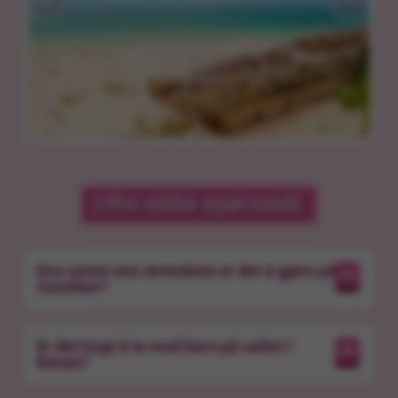
Ofte stilte spørsmål
Hva annet enn strendene er det å gjøre på
Zanzibar?
Er det trygt å ta med barn på safari i
Kenya?