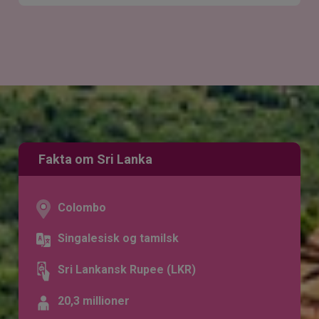
Fakta om Sri Lanka
Colombo
Singalesisk og tamilsk
Sri Lankansk Rupee (LKR)
20,3 millioner