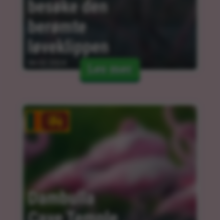
besøke den 
berømte 
løveklippen
06.02.2024
Les mer
Dambulla 
Cave Temple