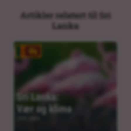
Artikler relatert til Sri
Lanka
Sri Lanka: 
Vær og klima
29.01.2024