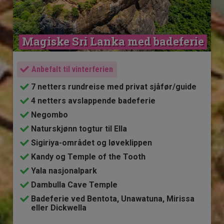
Magiske Sri Lanka med badeferie
Anbefalt til vinterferien
7 netters rundreise med privat sjåfør/guide
4 netters avslappende badeferie
Negombo
Naturskjønn togtur til Ella
Sigiriya-området og løveklippen
Kandy og Temple of the Tooth
Yala nasjonalpark
Dambulla Cave Temple
Badeferie ved Bentota, Unawatuna, Mirissa
eller Dickwella