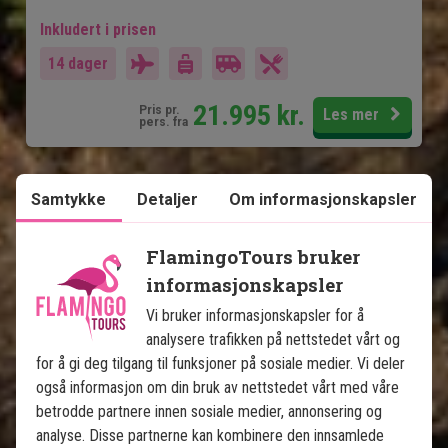
Inkludert i prisen
14 dager
21.995
kr.
Pris pr.
Les mer
pers. fra
Samtykke
Detaljer
Om informasjonskapsler
Se kart
Sri Lanka
FlamingoTours bruker
informasjonskapsler
Vi bruker informasjonskapsler for å
analysere trafikken på nettstedet vårt og
for å gi deg tilgang til funksjoner på sosiale medier. Vi deler
Magiske Sri Lanka og luksus på 
også informasjon om din bruk av nettstedet vårt med våre
Maldivene
betrodde partnere innen sosiale medier, annonsering og
analyse. Disse partnerne kan kombinere den innsamlede