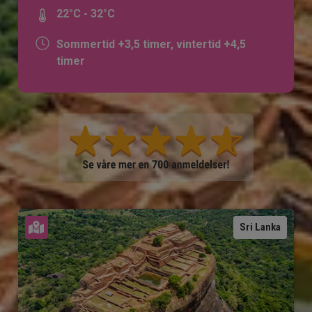
22°C - 32°C
Sommertid +3,5 timer, vintertid +4,5
timer
Se kart
Sri Lanka