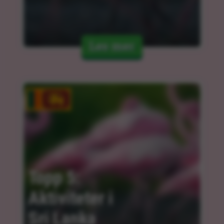
Les mer
Topp 5: 
Aktiviteter i 
Sri Lanka